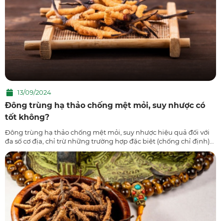
13/09/2024
Đông trùng hạ thảo chống mệt mỏi, suy nhược có
tốt không?
Đông trùng hạ thảo chống mệt mỏi, suy nhược hiệu quả đối với
đa số cơ địa, chỉ trừ những trường hợp đặc biệt (chống chỉ định)
không thể sử dụng mới phải thay thế bằng cách cải thiện khác.
Theo đó, sẽ ...