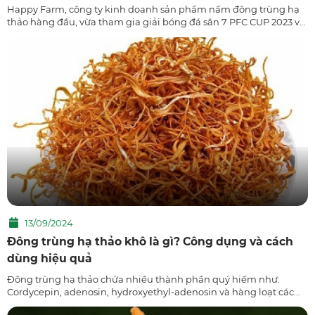
Happy Farm, công ty kinh doanh sản phẩm nấm đông trùng hạ
thảo hàng đầu, vừa tham gia giải bóng đá sân 7 PFC CUP 2023 với
tinh thần thể thao và sự gắn kết đồng đội. Đây không chỉ là một
cơ hội để nhân viên công ty thư giãn, nâng cao sức khỏe mà còn
thể hiện tinh thần đoàn kết và quyết tâm trong mọi hoạt động,
không chỉ trong kinh doanh mà còn trên sân cỏ.
13/09/2024
Đông trùng hạ thảo khô là gì? Công dụng và cách
dùng hiệu quả
Đông trùng hạ thảo chứa nhiều thành phần quý hiếm như:
Cordycepin, adenosin, hydroxyethyl-adenosin và hàng loạt các
vitamin thiết yếu tham gia tích cực vào quá trình cân bằng sức