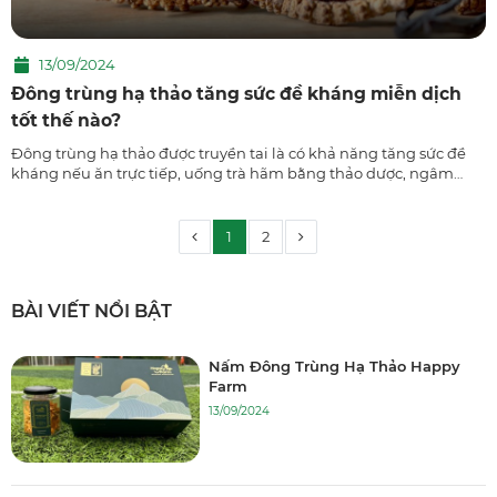
13/09/2024
Đông trùng hạ thảo tăng sức đề kháng miễn dịch
tốt thế nào?
Đông trùng hạ thảo được truyền tai là có khả năng tăng sức đề
kháng nếu ăn trực tiếp, uống trà hãm bằng thảo dược, ngâm
cùng với mật ong,… đúng cách với liều lượng hợp lí. Vậy sự thật
đúng hay sai? Hi...
1
2
BÀI VIẾT NỔI BẬT
Nấm Đông Trùng Hạ Thảo Happy
Farm
13/09/2024