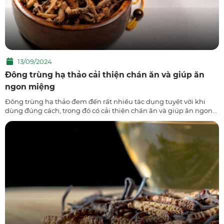
13/09/2024
Đông trùng hạ thảo cải thiện chán ăn và giúp ăn
ngon miệng
Đông trùng hạ thảo đem đến rất nhiều tác dụng tuyệt vời khi
dùng đúng cách, trong đó có cải thiện chán ăn và giúp ăn ngon
miệng hơn. Theo đó, có thể sử dụng để hãm trà, ăn trực tiếp,
ngâm mật ong,… để...