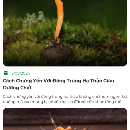
khỏe và điều trị bệnh. Vậy liệu đông trùng hạ thảo khô có còn giữ
lại được vẹn nguyên những dược chất “thần kỳ” vốn có như vậy
hay không? Hãy cùng nhà thuốc Long Châu tìm hiểu qua bài viết
dưới đây!
13/09/2024
Cách Chưng Yến Với Đông Trùng Hạ Thảo Giàu
Dưỡng Chất
Cách chưng yến với đông trùng hạ thảo không chỉ thơm ngon, bổ
dưỡng mà còn mang lại nhiều lợi ích đối với sức khỏe tổng thể.
Theo đó, món ăn này phù hợp với người suy giảm sức đề kháng,
ăn uống kém,...