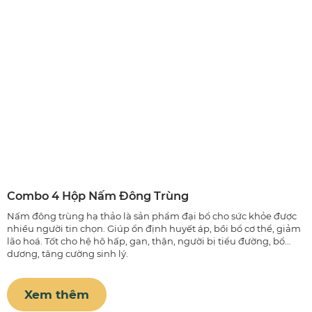
Combo 4 Hộp Nấm Đông Trùng
Nấm đông trùng hạ thảo là sản phẩm đại bổ cho sức khỏe được
nhiều người tin chọn. Giúp ổn định huyết áp, bồi bổ cơ thể, giảm
lão hoá. Tốt cho hệ hô hấp, gan, thận, người bị tiểu đường, bổ
dương, tăng cường sinh lý.
Xem thêm